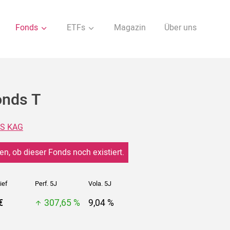
Fonds
ETFs
Magazin
Über uns
onds T
S KAG
en, ob dieser Fonds noch existiert.
ief
Perf. 5J
Vola. 5J
€
307,65 %
9,04 %