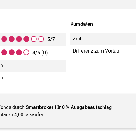
Kursdaten
Zeit
5/7
Differenz zum Vortag
4/5 (D)
in
in
Fonds durch
Smartbroker
für
0 % Ausgabeaufschlag
gulären 4,00 % kaufen