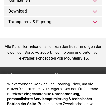
Kennzahlen
Download
Transparenz & Eignung
Alle Kursinformationen sind nach den Bestimmungen der
jeweiligen Börse verzögert. Technologie und Daten von
Teletrader, Fondsdaten von MountainView.
Anlage
Magazin
Wir verwenden Cookies und Tracking-Pixel, um die
Depot eröffnen
Was sind sind ETFs?
Nutzerfreundlichkeit zu steigern. Das betrifft folgende
Depot vergleichen
Sparplan Vorteile
Bereiche:
eingeschränkte Datenerhebung,
personalisierte Serviceoptimierung & technischer
Junior Depot
Was ist ein Fonds?
Betrieb der Seite
. Zu demselben Zweck arbeiten wir