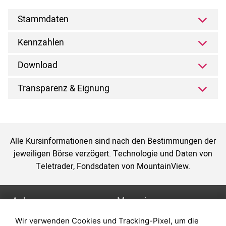
Stammdaten
Kennzahlen
Download
Transparenz & Eignung
Alle Kursinformationen sind nach den Bestimmungen der
jeweiligen Börse verzögert. Technologie und Daten von
Teletrader, Fondsdaten von MountainView.
Anlage
Magazin
Wir verwenden Cookies und Tracking-Pixel, um die
Depot eröffnen
Was sind sind ETFs?