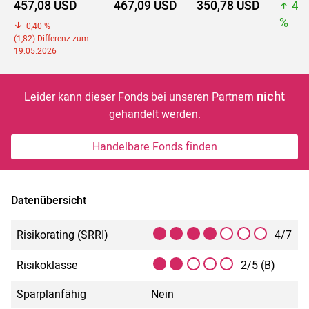
457,08 USD
467,09 USD
350,78 USD
46
%
0,40 %
(1,82) Differenz zum
19.05.2026
nicht
Leider kann dieser Fonds bei unseren Partnern
gehandelt werden.
Handelbare Fonds finden
Datenübersicht
Risikorating (SRRI)
4/7
Risikoklasse
2/5 (B)
Sparplanfähig
Nein