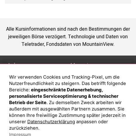
Alle Kursinformationen sind nach den Bestimmungen der
jeweiligen Börse verzögert. Technologie und Daten von
Teletrader, Fondsdaten von MountainView.
Anlage
Magazin
Wir verwenden Cookies und Tracking-Pixel, um die
Depot eröffnen
Was sind sind ETFs?
Nutzerfreundlichkeit zu steigern. Das betrifft folgende
Depot vergleichen
Sparplan Vorteile
Bereiche:
eingeschränkte Datenerhebung,
personalisierte Serviceoptimierung & technischer
Junior Depot
Was ist ein Fonds?
Betrieb der Seite
. Zu demselben Zweck arbeiten wir
Top-Seller-Fonds
außerdem mit ausgewählten Partnern zusammen. Sie
können Ihre freiwillige Zustimmung später jederzeit in
Top-Fonds
unserer
Datenschutzerklärung
anpassen oder
Fonds-Suche
zurückziehen.
Impressum