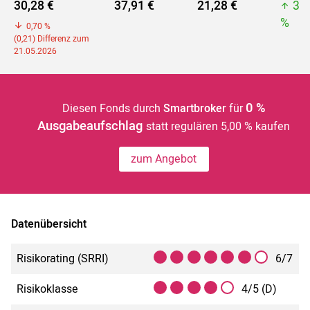
30,28 €
37,91 €
21,28 €
37
%
0,70 %
(0,21) Differenz zum
21.05.2026
0 %
Diesen Fonds durch
Smartbroker
für
Ausgabeaufschlag
statt regulären 5,00 % kaufen
zum Angebot
Datenübersicht
Risikorating (SRRI)
6/7
Risikoklasse
4/5 (D)