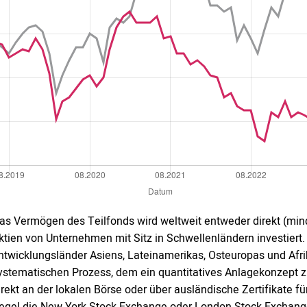
as Vermögen des Teilfonds wird weltweit entweder direkt (min
ktien von Unternehmen mit Sitz in Schwellenländern investiert
ntwicklungsländer Asiens, Lateinamerikas, Osteuropas und Afri
ystematischen Prozess, dem ein quantitatives Anlagekonzept z
irekt an der lokalen Börse oder über ausländische Zertifikate fü
egel die New York Stock Exchange oder London Stock Exchange