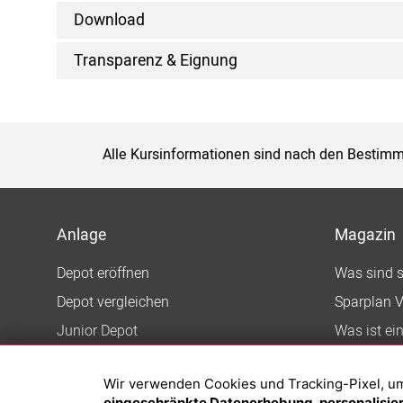
Download
Transparenz & Eignung
Alle Kursinformationen sind nach den Bestimm
Anlage
Magazin
Depot eröffnen
Was sind 
Depot vergleichen
Sparplan V
Junior Depot
Was ist ei
Top-Seller-Fonds
Wir verwenden Cookies und Tracking-Pixel, um d
Top-Fonds
eingeschränkte Datenerhebung, personalisiert