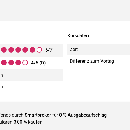
Kursdaten
Zeit
6/7
Differenz zum Vortag
4/5 (D)
in
in
Fonds durch
Smartbroker
für
0 % Ausgabeaufschlag
gulären 3,00 % kaufen