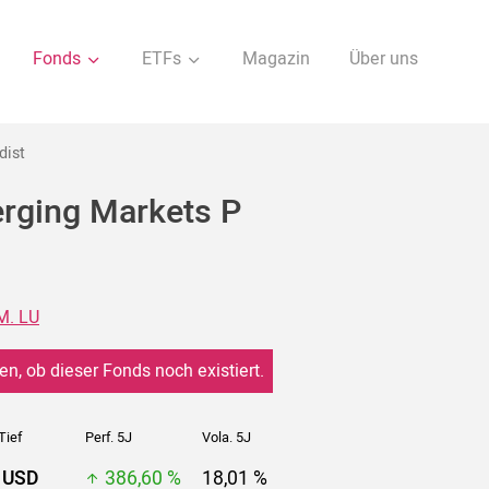
Fonds
ETFs
Magazin
Über uns
dist
erging Markets P
M. LU
en, ob dieser Fonds noch existiert.
Tief
Perf. 5J
Vola. 5J
 USD
386,60 %
18,01 %