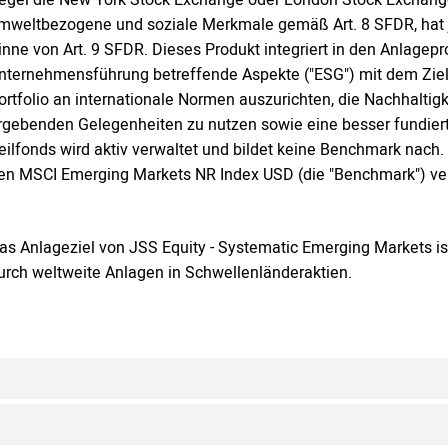
mweltbezogene und soziale Merkmale gemäß Art. 8 SFDR, hat 
inne von Art. 9 SFDR. Dieses Produkt integriert in den Anlage
nternehmensführung betreffende Aspekte ("ESG") mit dem Ziel,
ortfolio an internationale Normen auszurichten, die Nachhaltig
rgebenden Gelegenheiten zu nutzen sowie eine besser fundierte 
eilfonds wird aktiv verwaltet und bildet keine Benchmark nach
en MSCI Emerging Markets NR Index USD (die "Benchmark") ver
as Anlageziel von JSS Equity - Systematic Emerging Markets is
urch weltweite Anlagen in Schwellenländeraktien.