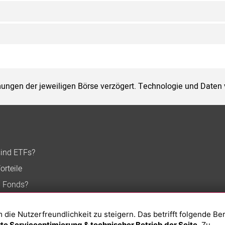
ungen der jeweiligen Börse verzögert. Technologie und Daten
sind ETFs?
orteile
n Fonds?
ie Nutzerfreundlichkeit zu steigern. Das betrifft folgende Be
e Serviceoptimierung & technischer Betrieb der Seite
. Zu