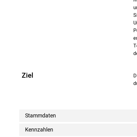
u
S
U
P
e
T
d
Ziel
D
d
Stammdaten
Kennzahlen