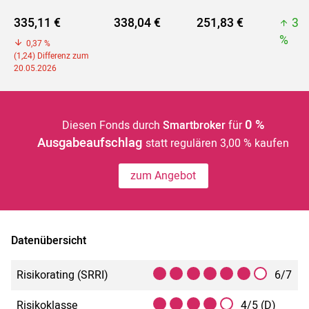
335,11 €
338,04 €
251,83 €
33
%
0,37 %
(1,24) Differenz zum
20.05.2026
0 %
Diesen Fonds durch
Smartbroker
für
Ausgabeaufschlag
statt regulären 3,00 % kaufen
zum Angebot
Datenübersicht
Risikorating (SRRI)
6/7
Risikoklasse
4/5 (D)