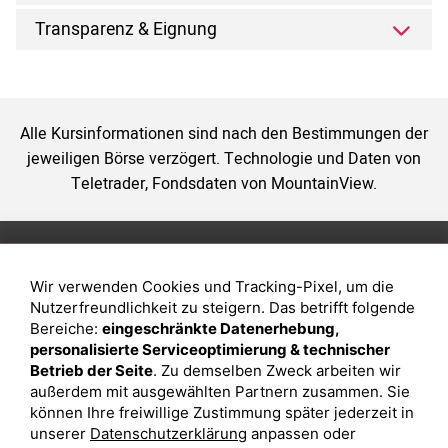
Transparenz & Eignung
Alle Kursinformationen sind nach den Bestimmungen der
jeweiligen Börse verzögert. Technologie und Daten von
Teletrader, Fondsdaten von MountainView.
Anlage
Magazin
Wir verwenden Cookies und Tracking-Pixel, um die
Depot eröffnen
Was sind sind ETFs?
Nutzerfreundlichkeit zu steigern. Das betrifft folgende
Depot vergleichen
Sparplan Vorteile
Bereiche:
eingeschränkte Datenerhebung,
personalisierte Serviceoptimierung & technischer
Junior Depot
Was ist ein Fonds?
Betrieb der Seite
. Zu demselben Zweck arbeiten wir
Top-Seller-Fonds
außerdem mit ausgewählten Partnern zusammen. Sie
können Ihre freiwillige Zustimmung später jederzeit in
Top-Fonds
unserer
Datenschutzerklärung
anpassen oder