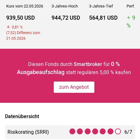
Kurs vom 22.05.2026
3-Jahres-Hoch
3-Jahres-Tief
Perf. 5J
939,50 USD
944,72 USD
564,81 USD
94
%
0,81 %
(7,52) Differenz zum
21.05.2026
0 %
Diesen Fonds durch
Smartbroker
für
Ausgabeaufschlag
statt regulären 5,00 % kaufen
zum Angebot
Datenübersicht
Risikorating (SRRI)
6/7