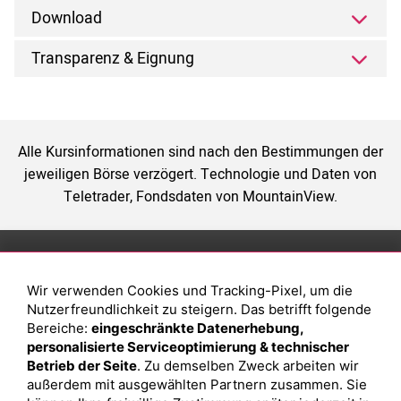
Download
Transparenz & Eignung
Alle Kursinformationen sind nach den Bestimmungen der
jeweiligen Börse verzögert. Technologie und Daten von
Teletrader, Fondsdaten von MountainView.
Anlage
Magazin
Wir verwenden Cookies und Tracking-Pixel, um die
Depot eröffnen
Was sind sind ETFs?
Nutzerfreundlichkeit zu steigern. Das betrifft folgende
Depot vergleichen
Sparplan Vorteile
Bereiche:
eingeschränkte Datenerhebung,
personalisierte Serviceoptimierung & technischer
Junior Depot
Was ist ein Fonds?
Betrieb der Seite
. Zu demselben Zweck arbeiten wir
Top-Seller-Fonds
außerdem mit ausgewählten Partnern zusammen. Sie