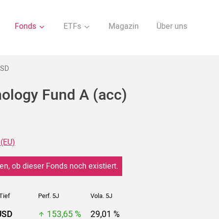
Fonds
ETFs
Magazin
Über uns
USD
ology Fund A (acc)
(EU)
en, ob dieser Fonds noch existiert.
Tief
Perf. 5J
Vola. 5J
USD
153,65 %
29,01 %