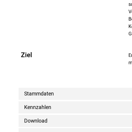
s
V
B
K
G
Ziel
E
m
Stammdaten
Kennzahlen
Download