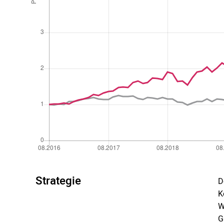
Strategie
D
K
W
G