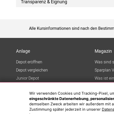
Transparenz & Eignung
Alle Kursinformationen sind nach den Bestimm
Anlage
Magazin
Depot eröffnen
Was sind 
Depot vergleichen
Sparplan V
Junior Depot
Was ist ei
Top-Seller-Fonds
Wir verwenden Cookies und Tracking-Pixel, um d
Top-Fonds
eingeschränkte Datenerhebung, personalisiert
Fonds-Suche
demselben Zweck arbeiten wir außerdem mit a
Zustimmung später jederzeit in unserer
Datens