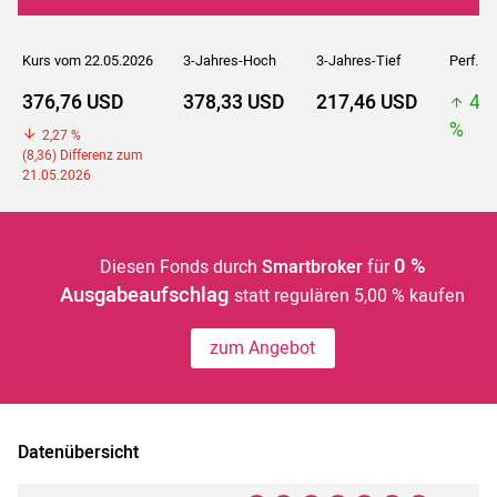
Kurs vom 22.05.2026
3-Jahres-Hoch
3-Jahres-Tief
Perf. 5J
376,76 USD
378,33 USD
217,46 USD
41
%
2,27 %
(8,36) Differenz zum
21.05.2026
0 %
Diesen Fonds durch
Smartbroker
für
Ausgabeaufschlag
statt regulären 5,00 % kaufen
zum Angebot
Datenübersicht