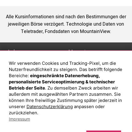
Alle Kursinformationen sind nach den Bestimmungen der
jeweiligen Börse verzögert. Technologie und Daten von
Teletrader, Fondsdaten von MountainView.
Anlage
Magazin
Wir verwenden Cookies und Tracking-Pixel, um die
Depot eröffnen
Was sind sind ETFs?
Nutzerfreundlichkeit zu steigern. Das betrifft folgende
Depot vergleichen
Sparplan Vorteile
Bereiche:
eingeschränkte Datenerhebung,
personalisierte Serviceoptimierung & technischer
Junior Depot
Was ist ein Fonds?
Betrieb der Seite
. Zu demselben Zweck arbeiten wir
Top-Seller-Fonds
außerdem mit ausgewählten Partnern zusammen. Sie
können Ihre freiwillige Zustimmung später jederzeit in
Top-Fonds
unserer
Datenschutzerklärung
anpassen oder
Fonds-Suche
zurückziehen.
Impressum
Besuchen Sie uns auf Facebook