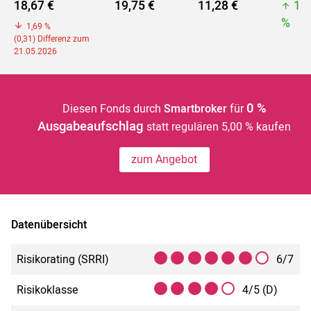
18,67 €
19,75 €
11,28 €
19
%
1,69 %
(0,31) Differenz zum
21.05.2026
0 %
Diesen Fonds durch
Smartbroker
für
Ausgabeaufschlag
statt regulären 5,00 % kaufen
zum Angebot
Datenübersicht
Risikorating (SRRI)
6/7
Risikoklasse
4/5 (D)