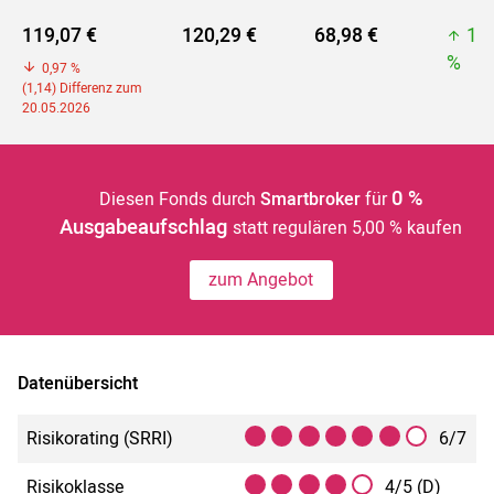
119,07 €
120,29 €
68,98 €
12
%
0,97 %
(1,14) Differenz zum
20.05.2026
0 %
Diesen Fonds durch
Smartbroker
für
Ausgabeaufschlag
statt regulären 5,00 % kaufen
zum Angebot
Datenübersicht
Risikorating (SRRI)
6/7
Risikoklasse
4/5 (D)