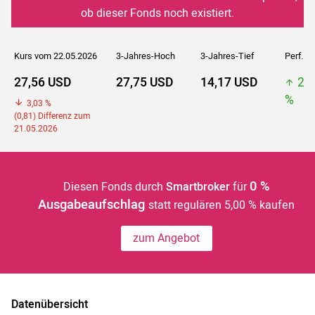
ob dieser Fonds noch existiert.
Kurs vom 22.05.2026
3-Jahres-Hoch
3-Jahres-Tief
Perf. 5J
27,56 USD
27,75 USD
14,17 USD
27
%
3,03 %
(0,81) Differenz zum
21.05.2026
0 %
Diesen Fonds durch
Smartbroker
für
Ausgabeaufschlag
statt regulären 5,00 % kaufen
zum Angebot
Datenübersicht