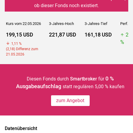
ob dieser Fonds noch existiert.
Kurs vom 22.05.2026
3-Jahres-Hoch
3-Jahres-Tief
Perf. 5J
199,15 USD
221,87 USD
161,18 USD
22
%
1,11 %
(2,18) Differenz zum
21.05.2026
0 %
Diesen Fonds durch
Smartbroker
für
Ausgabeaufschlag
statt regulären 5,00 % kaufen
zum Angebot
Datenübersicht