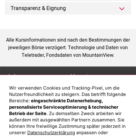
Transparenz & Eignung
Alle Kursinformationen sind nach den Bestimmungen der
jeweiligen Börse verzögert. Technologie und Daten von
Teletrader, Fondsdaten von MountainView.
Anlage
Magazin
Wir verwenden Cookies und Tracking-Pixel, um die
Depot eröffnen
Was sind sind ETFs?
Nutzerfreundlichkeit zu steigern. Das betrifft folgende
Depot vergleichen
Sparplan Vorteile
Bereiche:
eingeschränkte Datenerhebung,
personalisierte Serviceoptimierung & technischer
Junior Depot
Was ist ein Fonds?
Betrieb der Seite
. Zu demselben Zweck arbeiten wir
Top-Seller-Fonds
außerdem mit ausgewählten Partnern zusammen. Sie
können Ihre freiwillige Zustimmung später jederzeit in
Top-Fonds
unserer
Datenschutzerklärung
anpassen oder