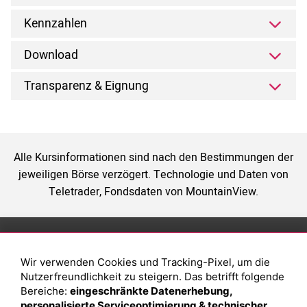
Kennzahlen
Download
Transparenz & Eignung
Alle Kursinformationen sind nach den Bestimmungen der
jeweiligen Börse verzögert. Technologie und Daten von
Teletrader, Fondsdaten von MountainView.
Anlage
Magazin
Wir verwenden Cookies und Tracking-Pixel, um die
Depot eröffnen
Was sind sind ETFs?
Nutzerfreundlichkeit zu steigern. Das betrifft folgende
Depot vergleichen
Sparplan Vorteile
Bereiche:
eingeschränkte Datenerhebung,
personalisierte Serviceoptimierung & technischer