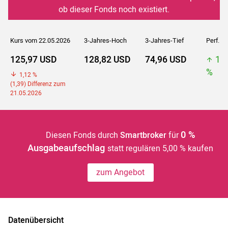
ob dieser Fonds noch existiert.
Kurs vom 22.05.2026
3-Jahres-Hoch
3-Jahres-Tief
Perf. 5J
125,97 USD
128,82 USD
74,96 USD
12
%
1,12 %
(1,39) Differenz zum
21.05.2026
0 %
Diesen Fonds durch
Smartbroker
für
Ausgabeaufschlag
statt regulären 5,00 % kaufen
zum Angebot
Datenübersicht