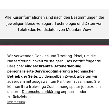
Alle Kursinformationen sind nach den Bestimmungen der
jeweiligen Börse verzögert. Technologie und Daten von
Teletrader, Fondsdaten von MountainView.
Anlage
Magazin
Wir verwenden Cookies und Tracking-Pixel, um die
Depot eröffnen
Was sind sind ETFs?
Nutzerfreundlichkeit zu steigern. Das betrifft folgende
Depot vergleichen
Sparplan Vorteile
Bereiche:
eingeschränkte Datenerhebung,
personalisierte Serviceoptimierung & technischer
Junior Depot
Was ist ein Fonds?
Betrieb der Seite
. Zu demselben Zweck arbeiten wir
Top-Seller-Fonds
außerdem mit ausgewählten Partnern zusammen. Sie
können Ihre freiwillige Zustimmung später jederzeit in
Top-Fonds
unserer
Datenschutzerklärung
anpassen oder
Fonds-Suche
zurückziehen.
Impressum
Besuchen Sie uns auf Facebook