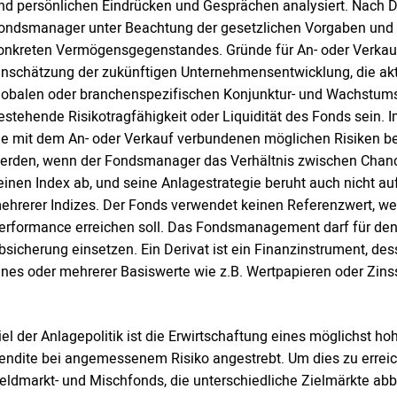
nd persönlichen Eindrücken und Gesprächen analysiert. Nach 
ondsmanager unter Beachtung der gesetzlichen Vorgaben und
onkreten Vermögensgegenstandes. Gründe für An- oder Verkauf
inschätzung der zukünftigen Unternehmensentwicklung, die aktu
lobalen oder branchenspezifischen Konjunktur- und Wachstum
estehende Risikotragfähigkeit oder Liquidität des Fonds sein
ie mit dem An- oder Verkauf verbundenen möglichen Risiken be
erden, wenn der Fondsmanager das Verhältnis zwischen Chance 
einen Index ab, und seine Anlagestrategie beruht auch nicht au
ehrerer Indizes. Der Fonds verwendet keinen Referenzwert, w
erformance erreichen soll. Das Fondsmanagement darf für de
bsicherung einsetzen. Ein Derivat ist ein Finanzinstrument, des
ines oder mehrerer Basiswerte wie z.B. Wertpapieren oder Zin
iel der Anlagepolitik ist die Erwirtschaftung eines möglichst h
endite bei angemessenem Risiko angestrebt. Um dies zu erreiche
eldmarkt- und Mischfonds, die unterschiedliche Zielmärkte ab