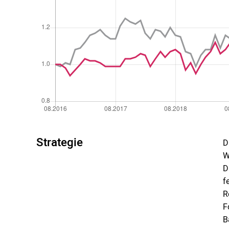
Strategie
D
W
D
f
R
F
B