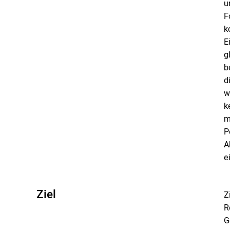
u
F
k
E
g
b
d
w
k
m
P
A
e
Ziel
Z
R
G