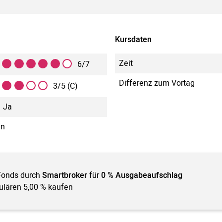
Kursdaten
Zeit
6/7
Differenz zum Vortag
3/5 (C)
Ja
in
Fonds durch
Smartbroker
für
0 % Ausgabeaufschlag
gulären 5,00 % kaufen