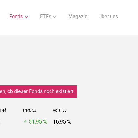
Fonds
ETFs
Magazin
Über uns
en, ob dieser Fonds noch existiert.
Tief
Perf. 5J
Vola. 5J
€
51,95 %
16,95 %