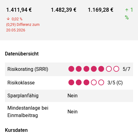
1.411,94 €
1.482,39 €
1.169,28 €
1.
%
0,02 %
(0,29) Differenz zum
20.05.2026
Datenübersicht
Risikorating (SRRI)
5/7
Risikoklasse
3/5 (C)
Sparplanfähig
Nein
Mindestanlage bei
Nein
Einmalbeitrag
Kursdaten