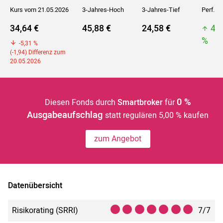
Kurs vom 21.05.2026
3-Jahres-Hoch
3-Jahres-Tief
Perf. 5J
34,64 €
45,88 €
24,58 €
45
%
-5,31 %
(-1,94) Differenz zum
20.05.2026
0 %
Diesen Fonds durch
Smartbroker
für
Ausgabeaufschlag
statt regulären 5,00 % kaufen
zum Angebot
Datenübersicht
Risikorating (SRRI)
7/7