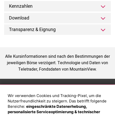
Kennzahlen
Download
Transparenz & Eignung
Alle Kursinformationen sind nach den Bestimmungen der
jeweiligen Börse verzögert. Technologie und Daten von
Teletrader, Fondsdaten von MountainView.
Anlage
Magazin
Wir verwenden Cookies und Tracking-Pixel, um die
Depot eröffnen
Was sind sind ETFs?
Nutzerfreundlichkeit zu steigern. Das betrifft folgende
Depot vergleichen
Sparplan Vorteile
Bereiche:
eingeschränkte Datenerhebung,
personalisierte Serviceoptimierung & technischer
Junior Depot
Was ist ein Fonds?