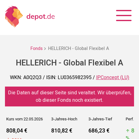
Fonds
HELLERICH - Global Flexibel A
HELLERICH - Global Flexibel A
WKN: A0Q2Q3 / ISIN: LU0365982395 /
IPConcept (LU)
Die Daten auf dieser Seite sind veraltet. Wir überprüfen,
ob dieser Fonds noch existiert.
Kurs vom 22.05.2026
3-Jahres-Hoch
3-Jahres-Tief
Perf. 5J
808,04 €
810,82 €
686,23 €
81
%