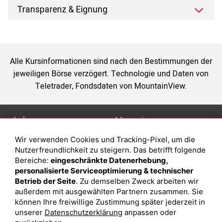
Transparenz & Eignung
Alle Kursinformationen sind nach den Bestimmungen der
jeweiligen Börse verzögert. Technologie und Daten von
Teletrader, Fondsdaten von MountainView.
Anlage
Magazin
Wir verwenden Cookies und Tracking-Pixel, um die
Depot eröffnen
Was sind sind ETFs?
Nutzerfreundlichkeit zu steigern. Das betrifft folgende
Depot vergleichen
Sparplan Vorteile
Bereiche:
eingeschränkte Datenerhebung,
personalisierte Serviceoptimierung & technischer
Junior Depot
Was ist ein Fonds?
Betrieb der Seite
. Zu demselben Zweck arbeiten wir
Top-Seller-Fonds
außerdem mit ausgewählten Partnern zusammen. Sie
können Ihre freiwillige Zustimmung später jederzeit in
Top-Fonds
unserer
Datenschutzerklärung
anpassen oder
Fonds-Suche