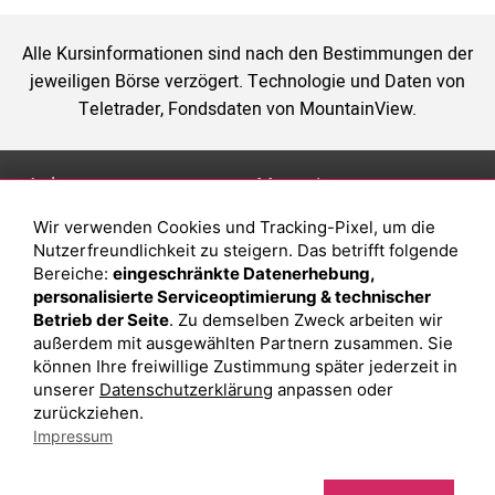
Alle Kursinformationen sind nach den Bestimmungen der
jeweiligen Börse verzögert. Technologie und Daten von
Teletrader, Fondsdaten von MountainView.
Anlage
Magazin
Wir verwenden Cookies und Tracking-Pixel, um die
Depot eröffnen
Was sind sind ETFs?
Nutzerfreundlichkeit zu steigern. Das betrifft folgende
Depot vergleichen
Sparplan Vorteile
Bereiche:
eingeschränkte Datenerhebung,
personalisierte Serviceoptimierung & technischer
Junior Depot
Was ist ein Fonds?
Betrieb der Seite
. Zu demselben Zweck arbeiten wir
Top-Seller-Fonds
außerdem mit ausgewählten Partnern zusammen. Sie
können Ihre freiwillige Zustimmung später jederzeit in
Top-Fonds
unserer
Datenschutzerklärung
anpassen oder
Fonds-Suche
zurückziehen.
Impressum
Besuchen Sie uns auf Facebook