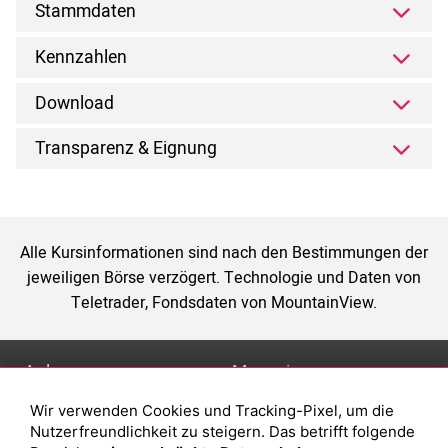
Stammdaten
Kennzahlen
Download
Transparenz & Eignung
Alle Kursinformationen sind nach den Bestimmungen der
jeweiligen Börse verzögert. Technologie und Daten von
Teletrader, Fondsdaten von MountainView.
Anlage
Magazin
Wir verwenden Cookies und Tracking-Pixel, um die
Depot eröffnen
Was sind sind ETFs?
Nutzerfreundlichkeit zu steigern. Das betrifft folgende
Depot vergleichen
Sparplan Vorteile