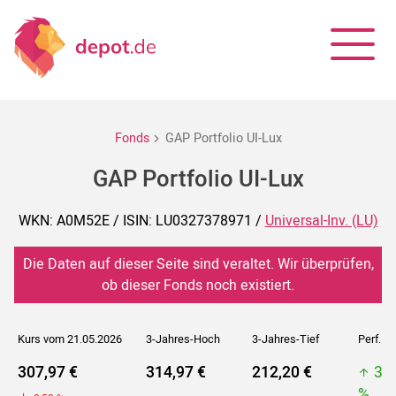
Fonds
GAP Portfolio UI-Lux
GAP Portfolio UI-Lux
WKN: A0M52E / ISIN: LU0327378971 /
Universal-Inv. (LU)
Die Daten auf dieser Seite sind veraltet. Wir überprüfen,
ob dieser Fonds noch existiert.
Kurs vom 21.05.2026
3-Jahres-Hoch
3-Jahres-Tief
Perf. 5J
307,97 €
314,97 €
212,20 €
31
%