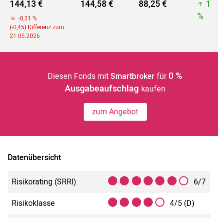
144,13 €
144,58 €
88,25 €
14
%
-0,31 %
(-0,45) Differenz zum
21.05.2026
0 %
Diesen Fonds mit
Smartbroker
für
Ausgabeaufschlag
kaufen
zum Angebot
Datenübersicht
Risikorating (SRRI)
6/7
Risikoklasse
4/5 (D)