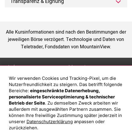
Transparenz & Eignung
Alle Kursinformationen sind nach den Bestimmungen der
jeweiligen Börse verzögert. Technologie und Daten von
Teletrader, Fondsdaten von MountainView.
Anlage
Magazin
Wir verwenden Cookies und Tracking-Pixel, um die
Depot eröffnen
Was sind sind ETFs?
Nutzerfreundlichkeit zu steigern. Das betrifft folgende
Depot vergleichen
Sparplan Vorteile
Bereiche:
eingeschränkte Datenerhebung,
personalisierte Serviceoptimierung & technischer
Junior Depot
Was ist ein Fonds?
Betrieb der Seite
. Zu demselben Zweck arbeiten wir
Top-Seller-Fonds
außerdem mit ausgewählten Partnern zusammen. Sie
können Ihre freiwillige Zustimmung später jederzeit in
Top-Fonds
unserer
Datenschutzerklärung
anpassen oder
Fonds-Suche
zurückziehen.