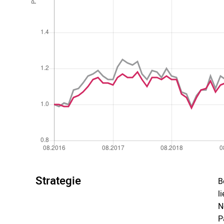
Strategie
B
l
N
P