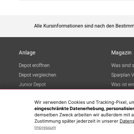
Alle Kursinformationen sind nach den Bestimm
Anlage
Magazin
Depot eröffnen
Was sind 
Depot vergleichen
Sparplan V
Junior Depot
Was ist ei
Top-Seller-Fonds
Wir verwenden Cookies und Tracking-Pixel, um d
Top-Fonds
eingeschränkte Datenerhebung, personalisiert
Fonds-Suche
demselben Zweck arbeiten wir außerdem mit a
Zustimmung später jederzeit in unserer
Datens
Impressum