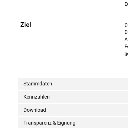
E
Ziel
D
D
A
F
g
Stammdaten
Kennzahlen
Download
Transparenz & Eignung