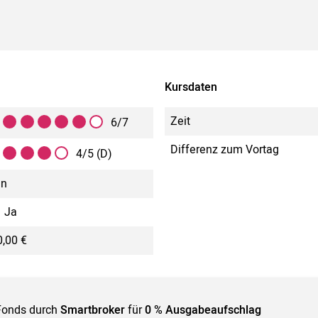
Kursdaten
Zeit
6/7
Differenz zum Vortag
4/5 (D)
in
Ja
,00 €
Fonds durch
Smartbroker
für
0 % Ausgabeaufschlag