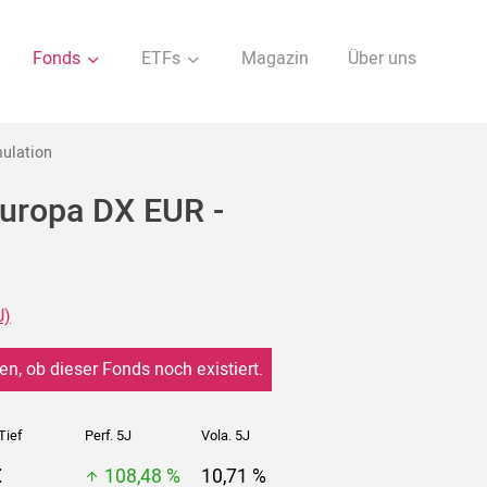
Fonds
ETFs
Magazin
Über uns
ulation
uropa DX EUR -
U)
en, ob dieser Fonds noch existiert.
Tief
Perf. 5J
Vola. 5J
€
108,48 %
10,71 %