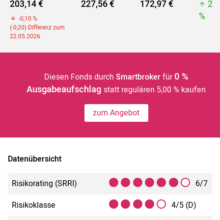
203,14 €
227,56 €
172,97 €
28
%
-0,10 %
(-0,20) Differenz zum
22.05.2026
0 %
Diesen Fonds durch
Smartbroker
für
Ausgabeaufschlag
statt regulären 5,00 % kaufen
zum Angebot
Datenübersicht
Risikorating (SRRI)
6/7
Risikoklasse
4/5 (D)