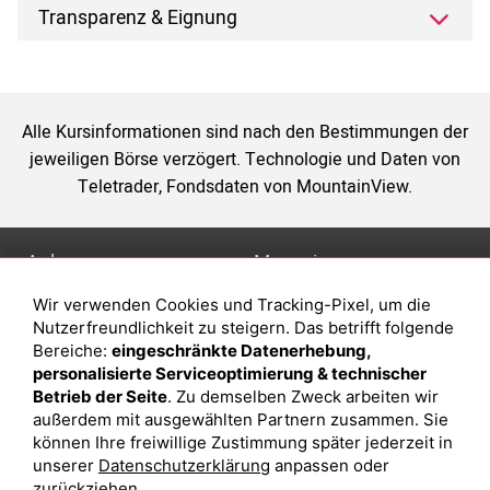
Transparenz & Eignung
Alle Kursinformationen sind nach den Bestimmungen der
jeweiligen Börse verzögert. Technologie und Daten von
Teletrader, Fondsdaten von MountainView.
Anlage
Magazin
Wir verwenden Cookies und Tracking-Pixel, um die
Depot eröffnen
Was sind sind ETFs?
Nutzerfreundlichkeit zu steigern. Das betrifft folgende
Depot vergleichen
Sparplan Vorteile
Bereiche:
eingeschränkte Datenerhebung,
personalisierte Serviceoptimierung & technischer
Junior Depot
Was ist ein Fonds?
Betrieb der Seite
. Zu demselben Zweck arbeiten wir
Top-Seller-Fonds
außerdem mit ausgewählten Partnern zusammen. Sie
können Ihre freiwillige Zustimmung später jederzeit in
Top-Fonds
unserer
Datenschutzerklärung
anpassen oder
Fonds-Suche
zurückziehen.