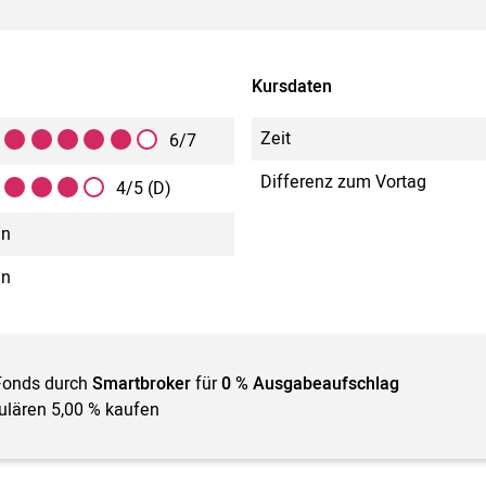
Kursdaten
Zeit
6/7
Differenz zum Vortag
4/5 (D)
in
in
Fonds durch
Smartbroker
für
0 % Ausgabeaufschlag
gulären 5,00 % kaufen