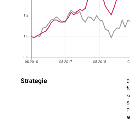
Strategie
D
f
k
S
P
a