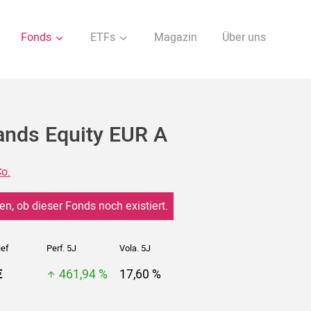
Fonds
ETFs
Magazin
Über uns
ands Equity EUR A
o.
en, ob dieser Fonds noch existiert.
ief
Perf. 5J
Vola. 5J
€
461,94 %
17,60 %