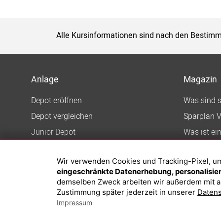
Alle Kursinformationen sind nach den Bestimm
Anlage
Magazin
Depot eröffnen
Was sind 
Depot vergleichen
Sparplan V
Junior Depot
Was ist ei
Top-Seller-Fonds
Wir verwenden Cookies und Tracking-Pixel, um d
Top-Fonds
eingeschränkte Datenerhebung, personalisiert
Fonds-Suche
demselben Zweck arbeiten wir außerdem mit a
Zustimmung später jederzeit in unserer
Datens
Impressum