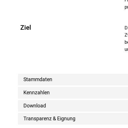
p
Ziel
D
Z
b
u
Stammdaten
Kennzahlen
Download
Transparenz & Eignung