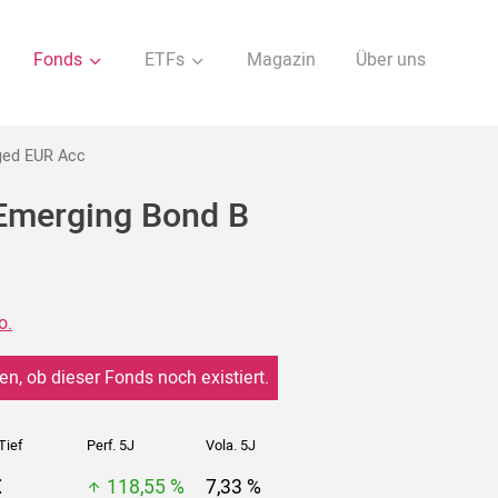
Fonds
ETFs
Magazin
Über uns
ged EUR Acc
 Emerging Bond B
o.
en, ob dieser Fonds noch existiert.
Tief
Perf. 5J
Vola. 5J
€
118,55 %
7,33 %