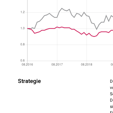
Strategie
D
v
S
D
s
F