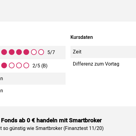
Kursdaten
Zeit
5/7
Differenz zum Vortag
2/5 (B)
in
in
 Fonds ab 0 € handeln mit Smartbroker
st so günstig wie Smartbroker (Finanztest 11/20)