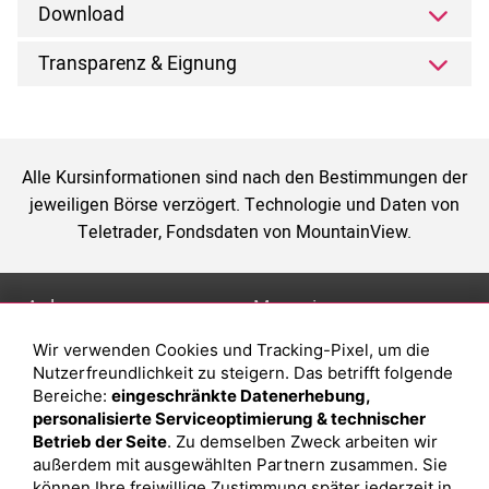
Download
Transparenz & Eignung
Alle Kursinformationen sind nach den Bestimmungen der
jeweiligen Börse verzögert. Technologie und Daten von
Teletrader, Fondsdaten von MountainView.
Anlage
Magazin
Wir verwenden Cookies und Tracking-Pixel, um die
Depot eröffnen
Was sind sind ETFs?
Nutzerfreundlichkeit zu steigern. Das betrifft folgende
Depot vergleichen
Sparplan Vorteile
Bereiche:
eingeschränkte Datenerhebung,
personalisierte Serviceoptimierung & technischer
Junior Depot
Was ist ein Fonds?
Betrieb der Seite
. Zu demselben Zweck arbeiten wir
Top-Seller-Fonds
außerdem mit ausgewählten Partnern zusammen. Sie
können Ihre freiwillige Zustimmung später jederzeit in