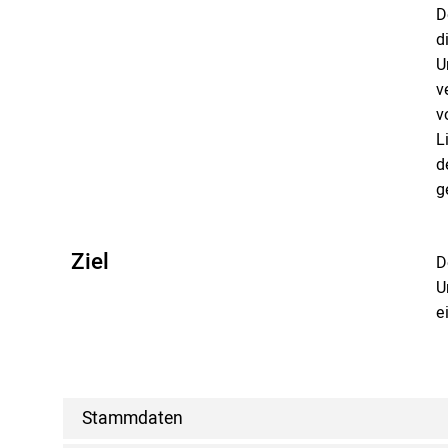
D
d
U
v
v
L
d
g
Ziel
D
U
e
Stammdaten