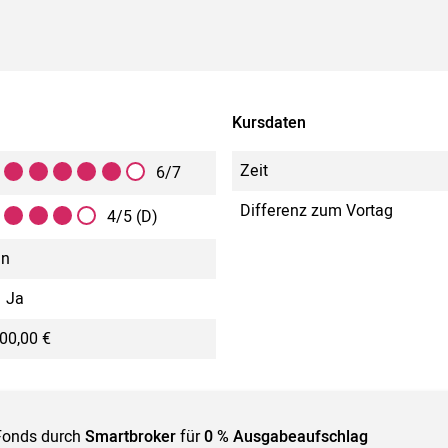
Kursdaten
Zeit
6/7
Differenz zum Vortag
4/5 (D)
in
Ja
00,00 €
Fonds durch
Smartbroker
für
0 % Ausgabeaufschlag