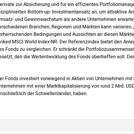
erivate zur Absicherung und für ein effizientes Portfolioman
isziplinierten Bottom-up- Investmentansatz an, um attraktive An
msatz- und Gewinnwachstum als andere Unternehmen erwarte
erschiedenen Branchen, Regionen und Märkten kann variieren,
orherrschenden Bedingungen und Aussichten an diesen Märkten
inked MSCI World Index-NR. Der Referenzindex bietet den Anleg
es Fonds zu vergleichen. Er schränkt die Portfoliozusammensetz
esetzt, den die Wertentwicklung des Fonds übertreffen soll. 
er Fonds investiert vorwiegend in Aktien von Unternehmen mit 
nternehmen mit einer Marktkapitalisierung von rund 2 Mrd. USD 
inschließlich der Schwellenländer, haben.