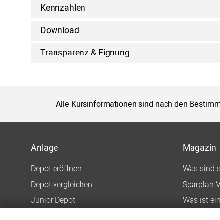
Kennzahlen
Download
Transparenz & Eignung
Alle Kursinformationen sind nach den Bestimm
Anlage
Magazin
Depot eröffnen
Was sind 
Depot vergleichen
Sparplan V
Junior Depot
Was ist ei
Top-Seller-Fonds