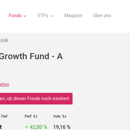
Fonds
ETFs
Magazin
Über uns
) EUR
 Growth Fund - A
leton
en, ob dieser Fonds noch existiert.
-Tief
Perf. 5J
Vola. 5J
€
42,80 %
19,16 %