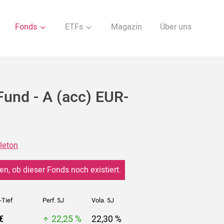
Fonds
ETFs
Magazin
Über uns
Fund - A (acc) EUR-
leton
en, ob dieser Fonds noch existiert.
-Tief
Perf. 5J
Vola. 5J
€
22,25 %
22,30 %