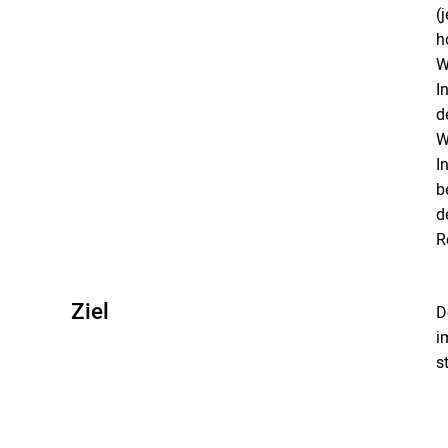
(
h
W
I
d
W
I
b
d
R
Ziel
D
i
s