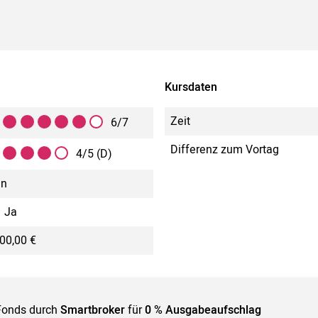
Kursdaten
Zeit
6/7
Differenz zum Vortag
4/5 (D)
in
Ja
00,00 €
Fonds durch
Smartbroker
für
0 % Ausgabeaufschlag