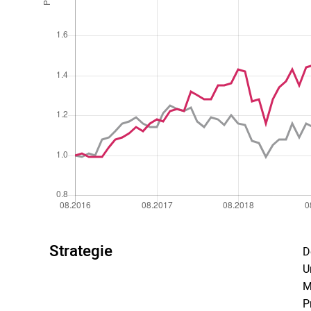
Strategie
D
U
M
P