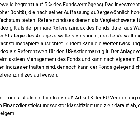
jeweils begrenzt auf 5 % des Fondsvermögens) Das Investment
oher Bonität, die nach seiner Auffassung außergewöhnlich hohe
achstum bieten. Referenzindizes dienen als Vergleichswerte f
ndex gilt als der primäre Referenzindex des Fonds, da er aus
er Strategie des Anlageverwalters entspricht, der die Verwalt
achstumspapiere ausrichtet. Zudem kann die Wertentwicklung
ndex als Referenzwert für den US-Aktienmarkt gilt. Der Anlagev
eim aktiven Management des Fonds und kann nach eigenem Erm
en Indizes enthalten sind, dennoch kann der Fonds gelegentlic
eferenzindizes aufweisen.
er Fonds ist als ein Fonds gemäß Artikel 8 der EU-Verordnung
m Finanzdienstleistungssektor klassifiziert und zielt darauf ab, 
teigern.