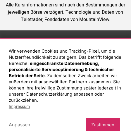
Alle Kursinformationen sind nach den Bestimmungen der
jeweiligen Börse verzögert. Technologie und Daten von
Teletrader, Fondsdaten von MountainView.
Anlage
Magazin
Wir verwenden Cookies und Tracking-Pixel, um die
Depot eröffnen
Was sind sind ETFs?
Nutzerfreundlichkeit zu steigern. Das betrifft folgende
Depot vergleichen
Sparplan Vorteile
Bereiche:
eingeschränkte Datenerhebung,
personalisierte Serviceoptimierung & technischer
Junior Depot
Was ist ein Fonds?
Betrieb der Seite
. Zu demselben Zweck arbeiten wir
Top-Seller-Fonds
außerdem mit ausgewählten Partnern zusammen. Sie
können Ihre freiwillige Zustimmung später jederzeit in
Top-Fonds
unserer
Datenschutzerklärung
anpassen oder
Fonds-Suche
zurückziehen.
Impressum
Besuchen Sie uns auf Facebook
Anpassen
Zustimmen