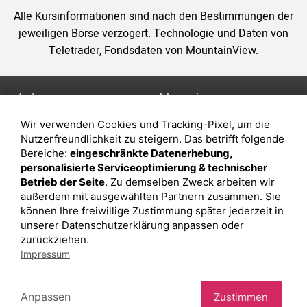
Alle Kursinformationen sind nach den Bestimmungen der
jeweiligen Börse verzögert. Technologie und Daten von
Teletrader, Fondsdaten von MountainView.
Anlage
Magazin
Wir verwenden Cookies und Tracking-Pixel, um die
Depot eröffnen
Was sind sind ETFs?
Nutzerfreundlichkeit zu steigern. Das betrifft folgende
Depot vergleichen
Sparplan Vorteile
Bereiche:
eingeschränkte Datenerhebung,
personalisierte Serviceoptimierung & technischer
Junior Depot
Was ist ein Fonds?
Betrieb der Seite
. Zu demselben Zweck arbeiten wir
Top-Seller-Fonds
außerdem mit ausgewählten Partnern zusammen. Sie
können Ihre freiwillige Zustimmung später jederzeit in
Top-Fonds
unserer
Datenschutzerklärung
anpassen oder
Fonds-Suche
zurückziehen.
Impressum
Besuchen Sie uns auf Facebook
Anpassen
Zustimmen