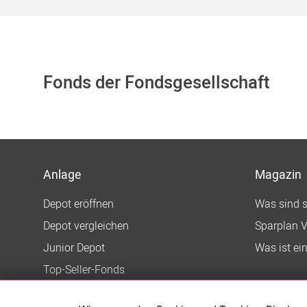
Fonds der Fondsgesellschaft
Anlage
Magazin
Depot eröffnen
Was sind 
Depot vergleichen
Sparplan V
Junior Depot
Was ist ei
Top-Seller-Fonds
Top-Fonds