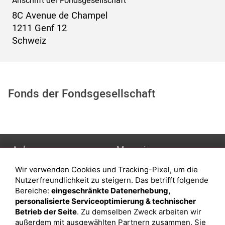
Anschrift der Fondsgesellschaft
8C Avenue de Champel
1211 Genf 12
Schweiz
Fonds der Fondsgesellschaft
Anlage
Magazin
Wir verwenden Cookies und Tracking-Pixel, um die
Depot eröffnen
Was sind sind ETFs?
Nutzerfreundlichkeit zu steigern. Das betrifft folgende
Depot vergleichen
Sparplan Vorteile
Bereiche:
eingeschränkte Datenerhebung,
personalisierte Serviceoptimierung & technischer
Junior Depot
Was ist ein Fonds?
Betrieb der Seite
. Zu demselben Zweck arbeiten wir
Top-Seller-Fonds
außerdem mit ausgewählten Partnern zusammen. Sie