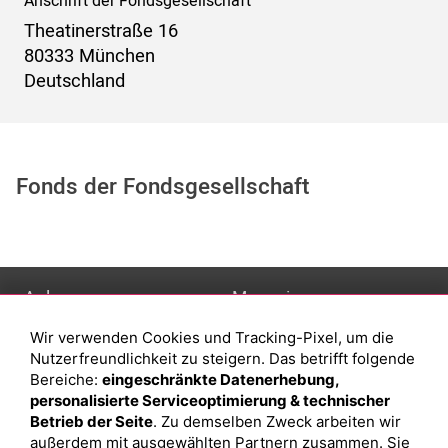
Anschrift der Fondsgesellschaft
Theatinerstraße 16
80333 München
Deutschland
Fonds der Fondsgesellschaft
Anlage
Magazin
Wir verwenden Cookies und Tracking-Pixel, um die
Depot eröffnen
Was sind sind ETFs?
Nutzerfreundlichkeit zu steigern. Das betrifft folgende
Depot vergleichen
Sparplan Vorteile
Bereiche:
eingeschränkte Datenerhebung,
personalisierte Serviceoptimierung & technischer
Junior Depot
Was ist ein Fonds?
Betrieb der Seite
. Zu demselben Zweck arbeiten wir
Top-Seller-Fonds
außerdem mit ausgewählten Partnern zusammen. Sie