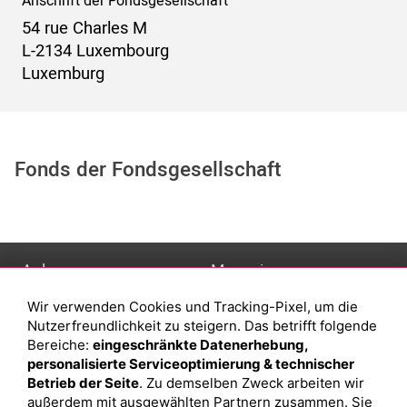
Anschrift der Fondsgesellschaft
54 rue Charles M
L-2134 Luxembourg
Luxemburg
Fonds der Fondsgesellschaft
Anlage
Magazin
Wir verwenden Cookies und Tracking-Pixel, um die
Depot eröffnen
Was sind sind ETFs?
Nutzerfreundlichkeit zu steigern. Das betrifft folgende
Depot vergleichen
Sparplan Vorteile
Bereiche:
eingeschränkte Datenerhebung,
personalisierte Serviceoptimierung & technischer
Junior Depot
Was ist ein Fonds?
Betrieb der Seite
. Zu demselben Zweck arbeiten wir
Top-Seller-Fonds
außerdem mit ausgewählten Partnern zusammen. Sie