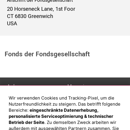
Anschrift der Fondsgesellschaft
20 Horseneck Lane, 1st Foor
CT 6830 Greenwich
USA
Fonds der Fondsgesellschaft
Anlage
Magazin
Wir verwenden Cookies und Tracking-Pixel, um die
Depot eröffnen
Was sind sind ETFs?
Nutzerfreundlichkeit zu steigern. Das betrifft folgende
Depot vergleichen
Sparplan Vorteile
Bereiche:
eingeschränkte Datenerhebung,
personalisierte Serviceoptimierung & technischer
Junior Depot
Was ist ein Fonds?
Betrieb der Seite
. Zu demselben Zweck arbeiten wir
Top-Seller-Fonds
außerdem mit ausgewählten Partnern zusammen. Sie