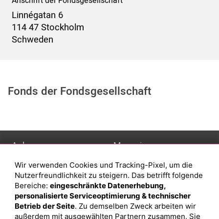
Anschrift der Fondsgesellschaft
Linnégatan 6
114 47 Stockholm
Schweden
Fonds der Fondsgesellschaft
Anlage
Magazin
Wir verwenden Cookies und Tracking-Pixel, um die
Depot eröffnen
Was sind sind ETFs?
Nutzerfreundlichkeit zu steigern. Das betrifft folgende
Depot vergleichen
Sparplan Vorteile
Bereiche:
eingeschränkte Datenerhebung,
personalisierte Serviceoptimierung & technischer
Junior Depot
Was ist ein Fonds?
Betrieb der Seite
. Zu demselben Zweck arbeiten wir
Top-Seller-Fonds
außerdem mit ausgewählten Partnern zusammen. Sie