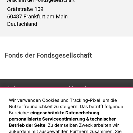
Anschrift der Fondsgesellschaft
Gräfstraße 109
60487 Frankfurt am Main
Deutschland
Fonds der Fondsgesellschaft
Anlage
Magazin
Wir verwenden Cookies und Tracking-Pixel, um die
Depot eröffnen
Was sind sind ETFs?
Nutzerfreundlichkeit zu steigern. Das betrifft folgende
Depot vergleichen
Sparplan Vorteile
Bereiche:
eingeschränkte Datenerhebung,
personalisierte Serviceoptimierung & technischer
Junior Depot
Was ist ein Fonds?
Betrieb der Seite
. Zu demselben Zweck arbeiten wir
Top-Seller-Fonds
außerdem mit ausgewählten Partnern zusammen. Sie