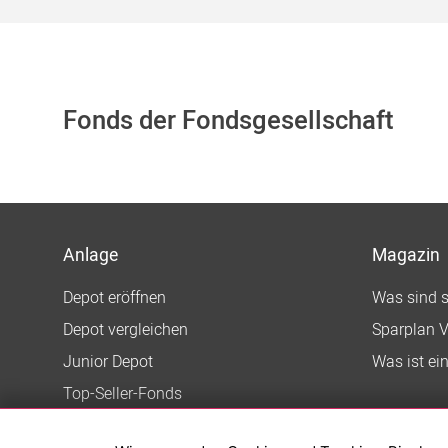
Fonds der Fondsgesellschaft
Anlage
Magazin
Depot eröffnen
Was sind 
Depot vergleichen
Sparplan V
Junior Depot
Was ist ei
Top-Seller-Fonds
Top-Fonds