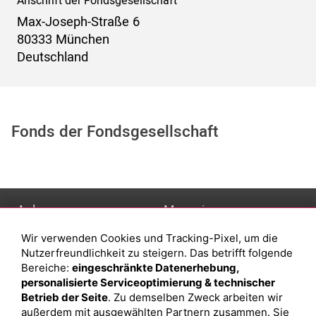
Anschrift der Fondsgesellschaft
Max-Joseph-Straße 6
80333 München
Deutschland
Fonds der Fondsgesellschaft
Anlage
Magazin
Wir verwenden Cookies und Tracking-Pixel, um die
Depot eröffnen
Was sind sind ETFs?
Nutzerfreundlichkeit zu steigern. Das betrifft folgende
Depot vergleichen
Sparplan Vorteile
Bereiche:
eingeschränkte Datenerhebung,
personalisierte Serviceoptimierung & technischer
Junior Depot
Was ist ein Fonds?
Betrieb der Seite
. Zu demselben Zweck arbeiten wir
Top-Seller-Fonds
außerdem mit ausgewählten Partnern zusammen. Sie