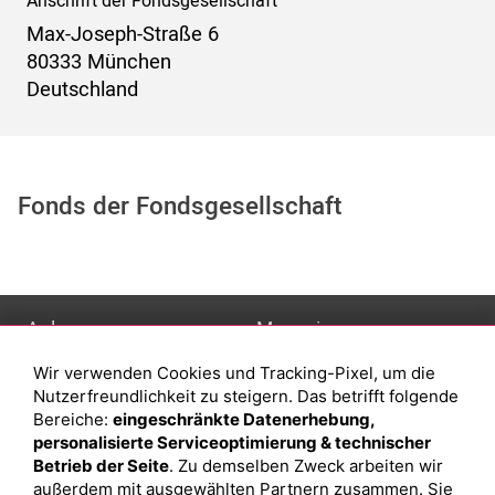
Anschrift der Fondsgesellschaft
Max-Joseph-Straße 6
80333 München
Deutschland
Fonds der Fondsgesellschaft
Anlage
Magazin
Wir verwenden Cookies und Tracking-Pixel, um die
Depot eröffnen
Was sind sind ETFs?
Nutzerfreundlichkeit zu steigern. Das betrifft folgende
Depot vergleichen
Sparplan Vorteile
Bereiche:
eingeschränkte Datenerhebung,
personalisierte Serviceoptimierung & technischer
Junior Depot
Was ist ein Fonds?
Betrieb der Seite
. Zu demselben Zweck arbeiten wir
Top-Seller-Fonds
außerdem mit ausgewählten Partnern zusammen. Sie