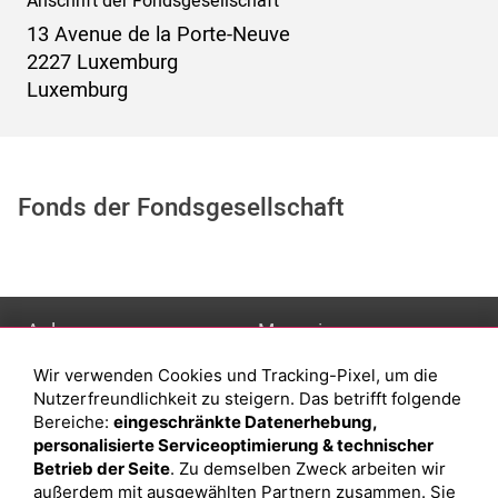
Anschrift der Fondsgesellschaft
13 Avenue de la Porte-Neuve
2227 Luxemburg
Luxemburg
Fonds der Fondsgesellschaft
Anlage
Magazin
Wir verwenden Cookies und Tracking-Pixel, um die
Depot eröffnen
Was sind sind ETFs?
Nutzerfreundlichkeit zu steigern. Das betrifft folgende
Depot vergleichen
Sparplan Vorteile
Bereiche:
eingeschränkte Datenerhebung,
personalisierte Serviceoptimierung & technischer
Junior Depot
Was ist ein Fonds?
Betrieb der Seite
. Zu demselben Zweck arbeiten wir
Top-Seller-Fonds
außerdem mit ausgewählten Partnern zusammen. Sie