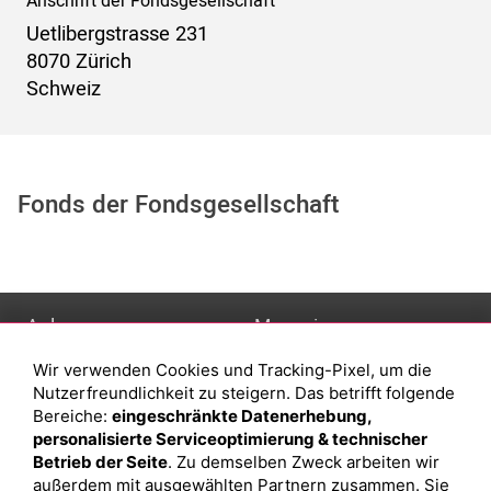
Anschrift der Fondsgesellschaft
Uetlibergstrasse 231
8070 Zürich
Schweiz
Fonds der Fondsgesellschaft
Anlage
Magazin
Wir verwenden Cookies und Tracking-Pixel, um die
Depot eröffnen
Was sind sind ETFs?
Nutzerfreundlichkeit zu steigern. Das betrifft folgende
Depot vergleichen
Sparplan Vorteile
Bereiche:
eingeschränkte Datenerhebung,
personalisierte Serviceoptimierung & technischer
Junior Depot
Was ist ein Fonds?
Betrieb der Seite
. Zu demselben Zweck arbeiten wir
Top-Seller-Fonds
außerdem mit ausgewählten Partnern zusammen. Sie