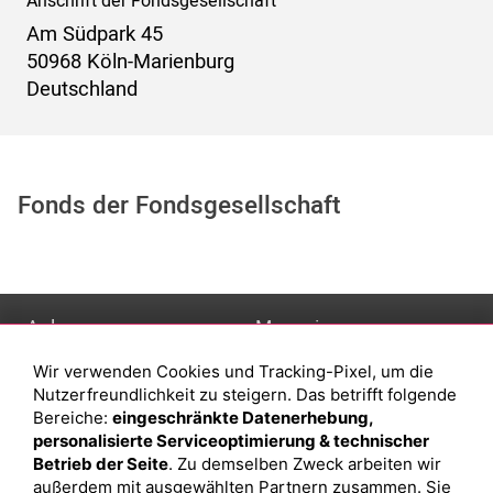
Anschrift der Fondsgesellschaft
Am Südpark 45
50968 Köln-Marienburg
Deutschland
Fonds der Fondsgesellschaft
Anlage
Magazin
Wir verwenden Cookies und Tracking-Pixel, um die
Depot eröffnen
Was sind sind ETFs?
Nutzerfreundlichkeit zu steigern. Das betrifft folgende
Depot vergleichen
Sparplan Vorteile
Bereiche:
eingeschränkte Datenerhebung,
personalisierte Serviceoptimierung & technischer
Junior Depot
Was ist ein Fonds?
Betrieb der Seite
. Zu demselben Zweck arbeiten wir
Top-Seller-Fonds
außerdem mit ausgewählten Partnern zusammen. Sie