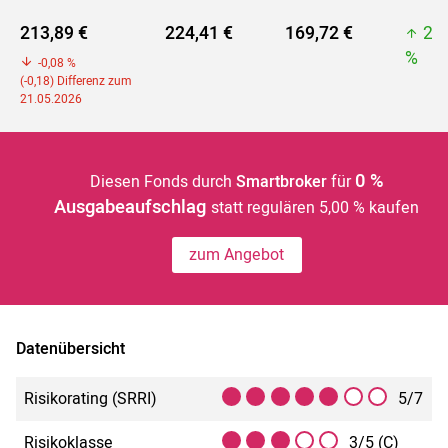
213,89 €
224,41 €
169,72 €
22
%
-0,08 %
(-0,18) Differenz zum
21.05.2026
0 %
Diesen Fonds durch
Smartbroker
für
Ausgabeaufschlag
statt regulären 5,00 % kaufen
zum Angebot
Datenübersicht
Risikorating (SRRI)
5/7
Risikoklasse
3/5 (C)