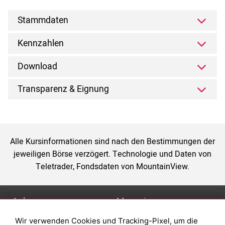
Stammdaten
Kennzahlen
Download
Transparenz & Eignung
Alle Kursinformationen sind nach den Bestimmungen der
jeweiligen Börse verzögert. Technologie und Daten von
Teletrader, Fondsdaten von MountainView.
Anlage
Magazin
Wir verwenden Cookies und Tracking-Pixel, um die
Depot eröffnen
Was sind sind ETFs?