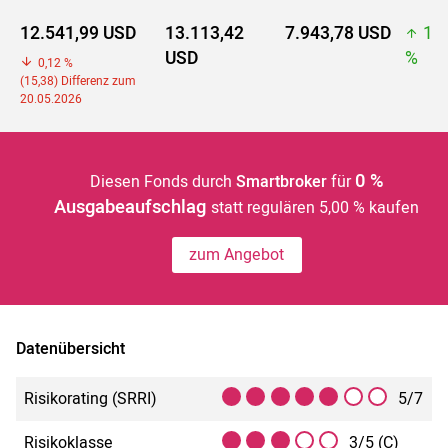
12.541,99 USD
13.113,42
7.943,78 USD
13
USD
%
0,12 %
(15,38) Differenz zum
20.05.2026
0 %
Diesen Fonds durch
Smartbroker
für
Ausgabeaufschlag
statt regulären 5,00 % kaufen
zum Angebot
Datenübersicht
Risikorating (SRRI)
5/7
Risikoklasse
3/5 (C)