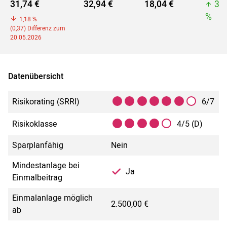
31,74 €
32,94 €
18,04 €
32
%
1,18 %
(0,37) Differenz zum
20.05.2026
Datenübersicht
Risikorating (SRRI)
6/7
Risikoklasse
4/5 (D)
Sparplanfähig
Nein
Mindestanlage bei
Ja
Einmalbeitrag
Einmalanlage möglich
2.500,00 €
ab