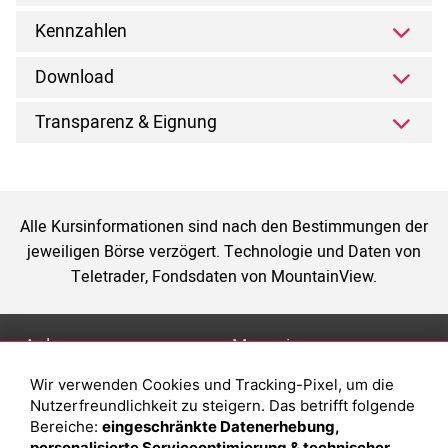
Kennzahlen
Download
Transparenz & Eignung
Alle Kursinformationen sind nach den Bestimmungen der
jeweiligen Börse verzögert. Technologie und Daten von
Teletrader, Fondsdaten von MountainView.
Anlage
Magazin
Wir verwenden Cookies und Tracking-Pixel, um die
Depot eröffnen
Was sind sind ETFs?
Nutzerfreundlichkeit zu steigern. Das betrifft folgende
Depot vergleichen
Sparplan Vorteile
Bereiche:
eingeschränkte Datenerhebung,
personalisierte Serviceoptimierung & technischer