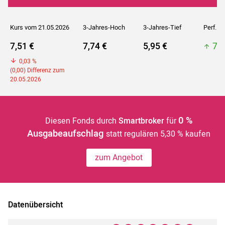
Kurs vom 21.05.2026
3-Jahres-Hoch
3-Jahres-Tief
Perf. 5J
7,51 €
7,74 €
5,95 €
7,7
0,03 %
(0,00) Differenz zum
20.05.2026
0 %
Diesen Fonds durch
Smartbroker
für
Ausgabeaufschlag
statt regulären 5,30 % kaufen
zum Angebot
Datenübersicht