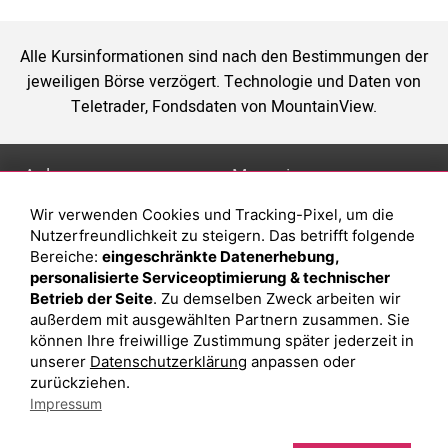
Alle Kursinformationen sind nach den Bestimmungen der
jeweiligen Börse verzögert. Technologie und Daten von
Teletrader, Fondsdaten von MountainView.
Anlage
Magazin
Wir verwenden Cookies und Tracking-Pixel, um die
Depot eröffnen
Was sind sind ETFs?
Nutzerfreundlichkeit zu steigern. Das betrifft folgende
Depot vergleichen
Sparplan Vorteile
Bereiche:
eingeschränkte Datenerhebung,
personalisierte Serviceoptimierung & technischer
Junior Depot
Was ist ein Fonds?
Betrieb der Seite
. Zu demselben Zweck arbeiten wir
Top-Seller-Fonds
außerdem mit ausgewählten Partnern zusammen. Sie
können Ihre freiwillige Zustimmung später jederzeit in
Top-Fonds
unserer
Datenschutzerklärung
anpassen oder
Fonds-Suche
zurückziehen.
Impressum
Besuchen Sie uns auf Facebook