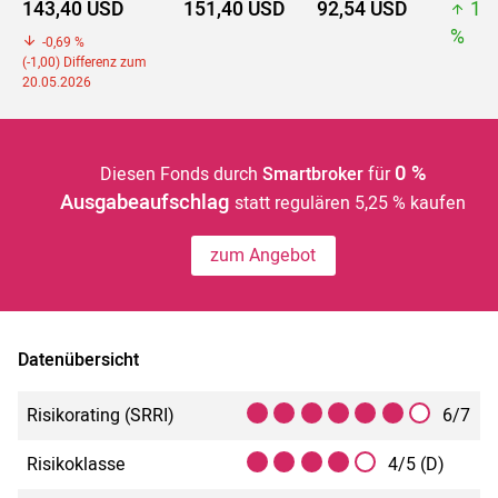
143,40 USD
151,40 USD
92,54 USD
15
%
-0,69 %
(-1,00) Differenz zum
20.05.2026
0 %
Diesen Fonds durch
Smartbroker
für
Ausgabeaufschlag
statt regulären 5,25 % kaufen
zum Angebot
Datenübersicht
Risikorating (SRRI)
6/7
Risikoklasse
4/5 (D)