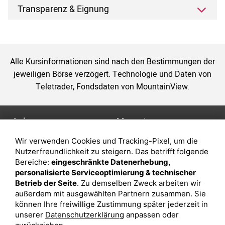
Transparenz & Eignung
Alle Kursinformationen sind nach den Bestimmungen der
jeweiligen Börse verzögert. Technologie und Daten von
Teletrader, Fondsdaten von MountainView.
Anlage
Magazin
Wir verwenden Cookies und Tracking-Pixel, um die
Depot eröffnen
Was sind sind ETFs?
Nutzerfreundlichkeit zu steigern. Das betrifft folgende
Depot vergleichen
Sparplan Vorteile
Bereiche:
eingeschränkte Datenerhebung,
personalisierte Serviceoptimierung & technischer
Junior Depot
Was ist ein Fonds?
Betrieb der Seite
. Zu demselben Zweck arbeiten wir
Top-Seller-Fonds
außerdem mit ausgewählten Partnern zusammen. Sie
können Ihre freiwillige Zustimmung später jederzeit in
Top-Fonds
unserer
Datenschutzerklärung
anpassen oder
Fonds-Suche