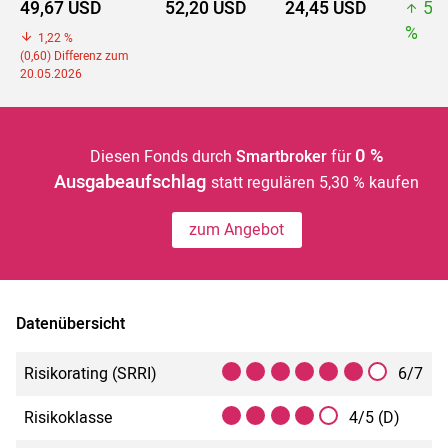
49,67 USD
52,20 USD
24,45 USD
52
%
1,22 %
(0,60) Differenz zum
20.05.2026
0 %
Diesen Fonds durch
Smartbroker
für
Ausgabeaufschlag
statt regulären 5,30 % kaufen
zum Angebot
Datenübersicht
Risikorating (SRRI)
6/7
Risikoklasse
4/5 (D)